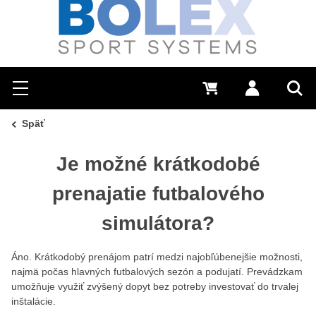
Hľadať
0 €
Prihlásiť sa
Menu
Vyh
Späť
Je možné krátkodobé
prenajatie futbalového
simulátora?
Áno. Krátkodobý prenájom patrí medzi najobľúbenejšie možnosti,
najmä počas hlavných futbalových sezón a podujatí. Prevádzkam
umožňuje využiť zvýšený dopyt bez potreby investovať do trvalej
inštalácie.