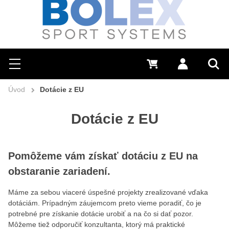
Hľadať
0 €
Prihlásiť sa
Menu
Vyh
Úvod
Dotácie z EU
Dotácie z EU
Pomôžeme vám získať dotáciu z EU na
obstaranie zariadení.
Máme za sebou viaceré úspešné projekty zrealizované vďaka
dotáciám. Prípadným záujemcom preto vieme poradiť, čo je
potrebné pre získanie dotácie urobiť a na čo si dať pozor.
Môžeme tiež odporučiť konzultanta, ktorý má praktické