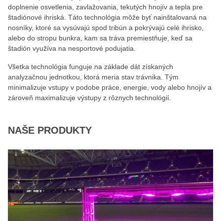
doplnenie osvetlenia, zavlažovania, tekutých hnojív a tepla pre
štadiónové ihriská. Táto technológia môže byť nainštalovaná na
nosníky, ktoré sa vysúvajú spod tribún a pokrývajú celé ihrisko,
alebo do stropu bunkra, kam sa tráva premiestňuje, keď sa
štadión využíva na nesportové podujatia.
Všetka technológia funguje na základe dát získaných
analyzačnou jednotkou, ktorá meria stav trávnika. Tým
minimalizuje vstupy v podobe práce, energie, vody alebo hnojív a
zároveň maximalizuje výstupy z rôznych technológií.
NAŠE PRODUKTY