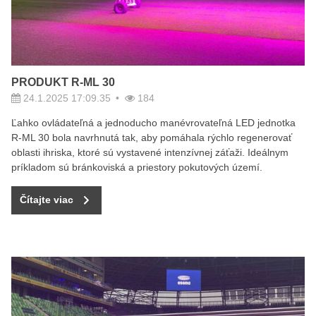
PRODUKT R-ML 30
24.1.2025 17:09.35
184
Ľahko ovládateľná a jednoducho manévrovateľná LED jednotka
R-ML 30 bola navrhnutá tak, aby pomáhala rýchlo regenerovať
oblasti ihriska, ktoré sú vystavené intenzívnej záťaži. Ideálnym
príkladom sú bránkoviská a priestory pokutových území.
Čítajte viac