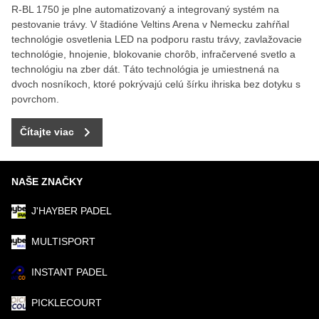
R-BL 1750 je plne automatizovaný a integrovaný systém na
pestovanie trávy. V štadióne Veltins Arena v Nemecku zahŕňal
technológie osvetlenia LED na podporu rastu trávy, zavlažovacie
technológie, hnojenie, blokovanie chorôb, infračervené svetlo a
technológiu na zber dát. Táto technológia je umiestnená na
dvoch nosníkoch, ktoré pokrývajú celú šírku ihriska bez dotyku s
povrchom.
Čítajte viac
NAŠE ZNAČKY
J'HAYBER PADEL
MULTISPORT
INSTANT PADEL
PICKLECOURT