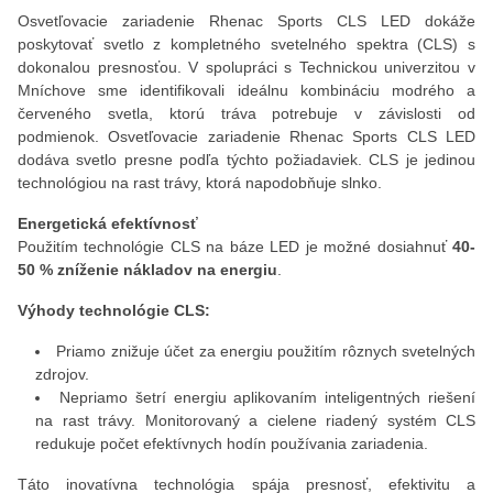
Osvetľovacie zariadenie Rhenac Sports CLS LED dokáže
poskytovať svetlo z kompletného svetelného spektra (CLS) s
dokonalou presnosťou. V spolupráci s Technickou univerzitou v
Mníchove sme identifikovali ideálnu kombináciu modrého a
červeného svetla, ktorú tráva potrebuje v závislosti od
podmienok. Osvetľovacie zariadenie Rhenac Sports CLS LED
dodáva svetlo presne podľa týchto požiadaviek. CLS je jedinou
technológiou na rast trávy, ktorá napodobňuje slnko.
Energetická efektívnosť
Použitím technológie CLS na báze LED je možné dosiahnuť
40-
50 % zníženie nákladov na energiu
.
Výhody technológie CLS:
Priamo znižuje účet za energiu použitím rôznych svetelných
zdrojov.
Nepriamo šetrí energiu aplikovaním inteligentných riešení
na rast trávy. Monitorovaný a cielene riadený systém CLS
redukuje počet efektívnych hodín používania zariadenia.
Táto inovatívna technológia spája presnosť, efektivitu a