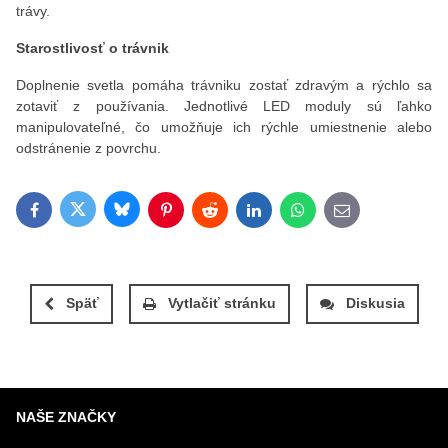
trávy.
Starostlivosť o trávnik
Doplnenie svetla pomáha trávniku zostať zdravým a rýchlo sa
zotaviť z používania. Jednotlivé LED moduly sú ľahko
manipulovateľné, čo umožňuje ich rýchle umiestnenie alebo
odstránenie z povrchu.
Bluesky
Twitter
Facebook
Pinterest
Reddit
LinkedIn
WhatsApp
E-mail
Späť
Vytlačiť stránku
Diskusia
NAŠE ZNAČKY