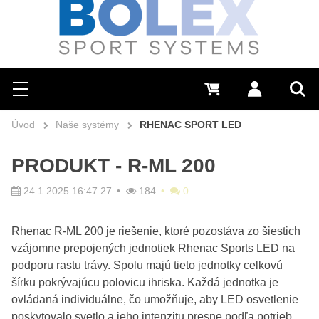
Hľadať
0 €
Prihlásiť sa
Menu
Vyh
Úvod
Naše systémy
RHENAC SPORT LED
PRODUKT - R-ML 200
24.1.2025 16:47.27
184
0
Rhenac R-ML 200 je riešenie, ktoré pozostáva zo šiestich
vzájomne prepojených jednotiek Rhenac Sports LED na
podporu rastu trávy. Spolu majú tieto jednotky celkovú
šírku pokrývajúcu polovicu ihriska. Každá jednotka je
ovládaná individuálne, čo umožňuje, aby LED osvetlenie
poskytovalo svetlo a jeho intenzitu presne podľa potrieb