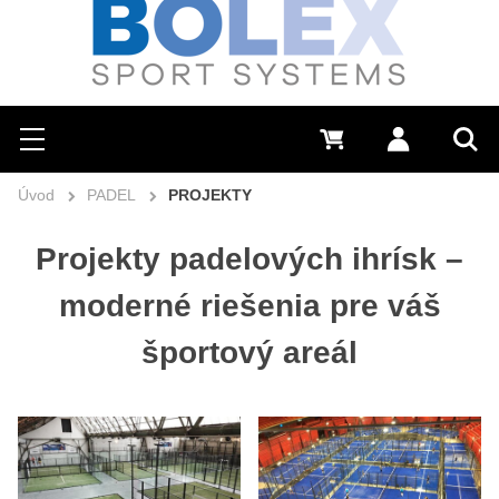
Hľadať
0 €
Prihlásiť sa
Menu
Vyh
Úvod
PADEL
PROJEKTY
Projekty padelových ihrísk –
moderné riešenia pre váš
športový areál