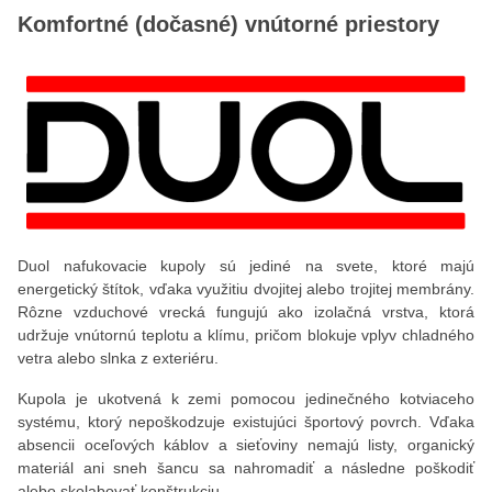
Komfortné (dočasné) vnútorné priestory
Duol nafukovacie kupoly sú jediné na svete, ktoré majú
energetický štítok, vďaka využitiu dvojitej alebo trojitej membrány.
Rôzne vzduchové vrecká fungujú ako izolačná vrstva, ktorá
udržuje vnútornú teplotu a klímu, pričom blokuje vplyv chladného
vetra alebo slnka z exteriéru.
Kupola je ukotvená k zemi pomocou jedinečného kotviaceho
systému, ktorý nepoškodzuje existujúci športový povrch. Vďaka
absencii oceľových káblov a sieťoviny nemajú listy, organický
materiál ani sneh šancu sa nahromadiť a následne poškodiť
alebo skolabovať konštrukciu.