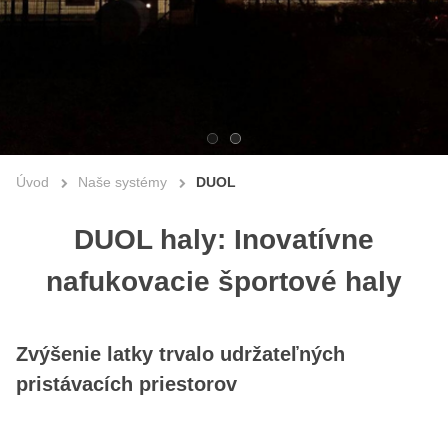
Úvod
Naše systémy
DUOL
DUOL haly: Inovatívne
nafukovacie športové haly
Zvýšenie latky trvalo udržateľných
pristávacích priestorov