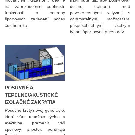
inovatívnym dizajnom, ideálne
navrhnuté tak, aby poskytovali
na zabezpečenie odolnosti,
účinnú ochranu pred
funkčnosti a ochrany
poveternostnými vplyvmi, s
športových zariadení počas
odnímateľnými možnosťami
celého roka.
prispôsobiteľnými všetkým
typom športových priestorov.
POSUVNÉ A
TEPELNE/AKUSTICKÉ
IZOLAČNÉ ZAKRYTIA
Posuvné kryty novej generácie,
ktoré vám umožnia rýchlo a
efektívne premeniť váš
športový priestor, ponúkajú