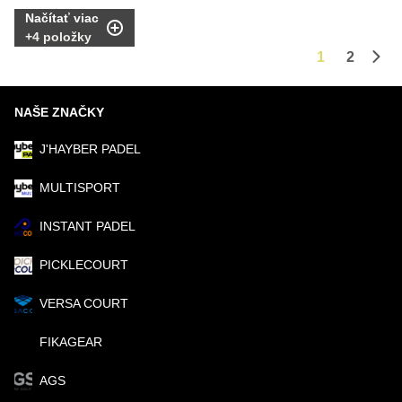
Načítať viac
+
4
položky
1
2
Ďalš
NAŠE ZNAČKY
J'HAYBER PADEL
MULTISPORT
INSTANT PADEL
PICKLECOURT
VERSA COURT
FIKAGEAR
AGS