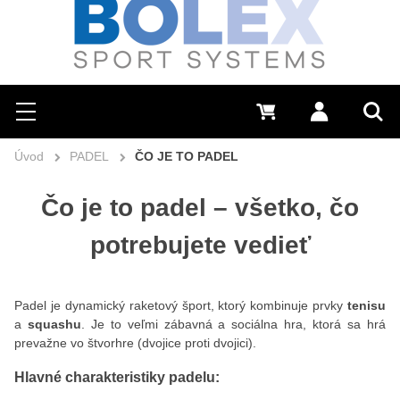
Hľadať
0 €
Prihlásiť sa
Menu
Vyh
Úvod
PADEL
ČO JE TO PADEL
Čo je to padel – všetko, čo
potrebujete vedieť
Padel je dynamický raketový šport, ktorý kombinuje prvky
tenisu
a
squashu
. Je to veľmi zábavná a sociálna hra, ktorá sa hrá
prevažne vo štvorhre (dvojice proti dvojici).
Hlavné charakteristiky padelu: