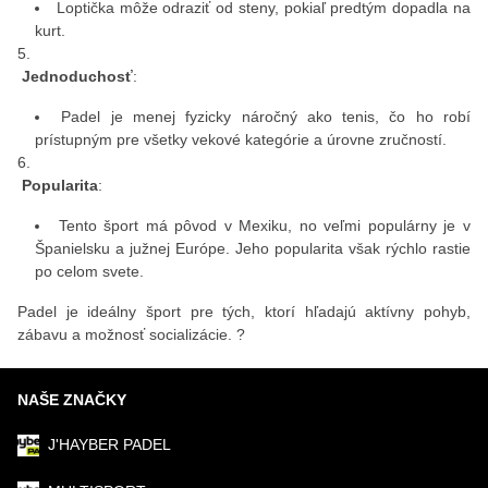
Loptička môže odraziť od steny, pokiaľ predtým dopadla na
kurt.
Jednoduchosť
:
Padel je menej fyzicky náročný ako tenis, čo ho robí
prístupným pre všetky vekové kategórie a úrovne zručností.
Popularita
:
Tento šport má pôvod v Mexiku, no veľmi populárny je v
Španielsku a južnej Európe. Jeho popularita však rýchlo rastie
po celom svete.
Padel je ideálny šport pre tých, ktorí hľadajú aktívny pohyb,
zábavu a možnosť socializácie. ?
NAŠE ZNAČKY
J'HAYBER PADEL