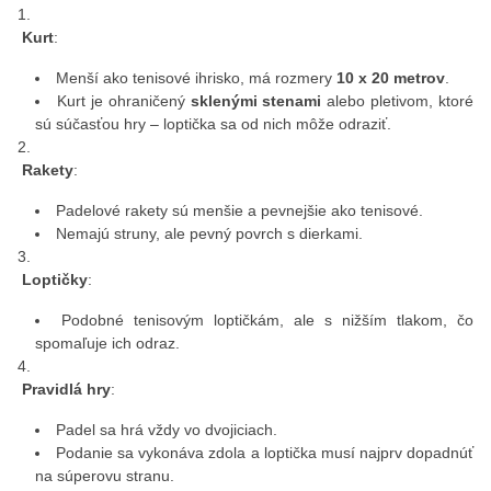
Kurt
:
Menší ako tenisové ihrisko, má rozmery
10 x 20 metrov
.
Kurt je ohraničený
sklenými stenami
alebo pletivom, ktoré
sú súčasťou hry – loptička sa od nich môže odraziť.
Rakety
:
Padelové rakety sú menšie a pevnejšie ako tenisové.
Nemajú struny, ale pevný povrch s dierkami.
Loptičky
:
Podobné tenisovým loptičkám, ale s nižším tlakom, čo
spomaľuje ich odraz.
Pravidlá hry
:
Padel sa hrá vždy vo dvojiciach.
Podanie sa vykonáva zdola a loptička musí najprv dopadnúť
na súperovu stranu.