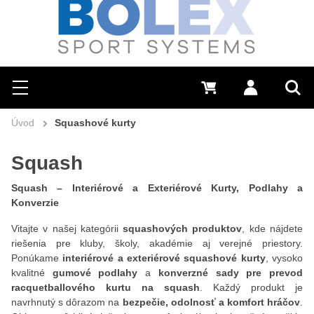
Hľadať
0 €
Prihlásiť sa
Menu
Vyh
Úvod
Squashové kurty
Squash
Squash – Interiérové a Exteriérové Kurty, Podlahy a
Konverzie
Vitajte v našej kategórii
squashových produktov
, kde nájdete
riešenia pre kluby, školy, akadémie aj verejné priestory.
Ponúkame
interiérové a exteriérové squashové kurty
, vysoko
kvalitné
gumové podlahy
a
konverzné sady pre prevod
racquetballového kurtu na squash
. Každý produkt je
navrhnutý s dôrazom na
bezpečie, odolnosť a komfort hráčov
.