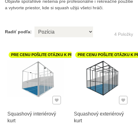
Objavte spoľahlivé riešenia pre profesionálne i rekreačné použitie
a vytvorte priestor, kde si squash užijú všetci hráči.
Radiť podľa:
4
Položky
PRE CENU POŠLITE OTÁZKU K PRODUKTU
PRE CENU POŠLITE OTÁZKU K 
Pridať k Obľúbeným
Pridať 
Squashový interiérový
Squashový exteriérový
kurt
kurt