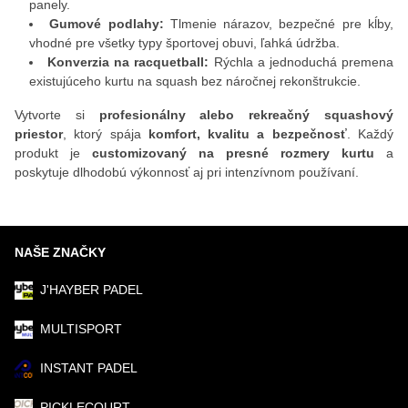
panely.
Gumové podlahy:
Tlmenie nárazov, bezpečné pre kĺby,
vhodné pre všetky typy športovej obuvi, ľahká údržba.
Konverzia na racquetball:
Rýchla a jednoduchá premena
existujúceho kurtu na squash bez náročnej rekonštrukcie.
Vytvorte si
profesionálny alebo rekreačný squashový
priestor
, ktorý spája
komfort, kvalitu a bezpečnosť
. Každý
produkt je
customizovaný na presné rozmery kurtu
a
poskytuje dlhodobú výkonnosť aj pri intenzívnom používaní.
NAŠE ZNAČKY
J'HAYBER PADEL
MULTISPORT
INSTANT PADEL
PICKLECOURT