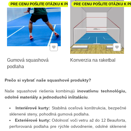
PRE CENU POŠLITE OTÁZKU K PRODUKTU
PRE CENU POŠLITE OTÁZKU K 
Pridať k Obľúbeným
Pridať 
Gumová squashová
Konverzia na raketbal
podlaha
Prečo si vybrať naše squashové produkty?
Naše squashové riešenia kombinujú
inovatívnu technológiu,
odolné materiály a jednoduchú inštaláciu
.
Interiérové kurty:
Stabilná oceľová konštrukcia, bezpečné
sklenené steny, pohodlná gumová podlaha.
Exteriérové kurty:
Odolnosť voči vetru až do 12 Beauforta,
perforovaná podlaha pre rýchle odvodnenie, odolné sklenené