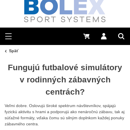
Hľadať
0 €
Prihlásiť sa
Menu
Vyh
Späť
Fungujú futbalové simulátory
v rodinných zábavných
centrách?
Veľmi dobre. Oslovujú široké spektrum návštevníkov, spájajú
fyzickú aktivitu s hrami a podporujú ako nenáročnú zábavu, tak aj
súťažné formáty, vďaka čomu sú silným doplnkom každej ponuky
zábavného centra.