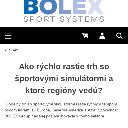
Hľadať
0 €
Prihlásiť sa
Menu
Vyh
Späť
Ako rýchlo rastie trh so
športovými simulátormi a
ktoré regióny vedú?
Globálny trh so športovými simulátormi rastie rýchlym tempom,
pričom lídrami sú Európa, Severná Amerika a Ázia. Spoločnosť
BOLEX Group naďalej posúva inovácie v tomto sektore.