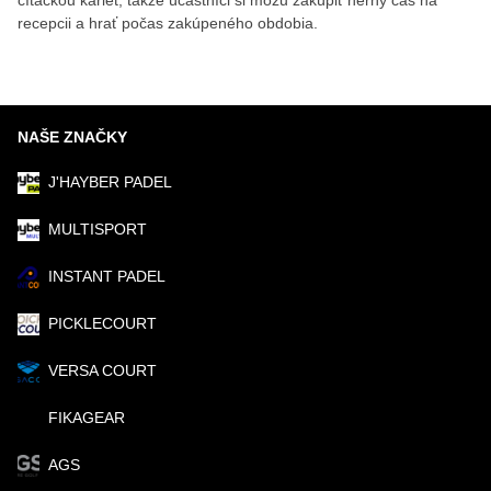
čítačkou kariet, takže účastníci si môžu zakúpiť herný čas na
recepcii a hrať počas zakúpeného obdobia.
NAŠE ZNAČKY
J'HAYBER PADEL
MULTISPORT
INSTANT PADEL
PICKLECOURT
VERSA COURT
FIKAGEAR
AGS