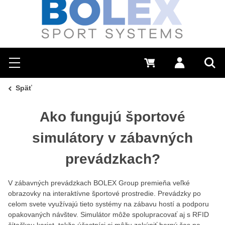
Hľadať
0 €
Prihlásiť sa
Menu
Vyh
Späť
Ako fungujú športové
simulátory v zábavných
prevádzkach?
V zábavných prevádzkach BOLEX Group premieňa veľké
obrazovky na interaktívne športové prostredie. Prevádzky po
celom svete využívajú tieto systémy na zábavu hostí a podporu
opakovaných návštev. Simulátor môže spolupracovať aj s RFID