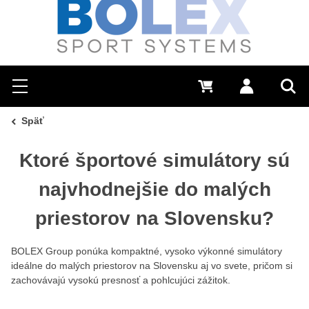
Hľadať
0 €
Prihlásiť sa
Menu
Vyh
Späť
Ktoré športové simulátory sú
najvhodnejšie do malých
priestorov na Slovensku?
BOLEX Group ponúka kompaktné, vysoko výkonné simulátory
ideálne do malých priestorov na Slovensku aj vo svete, pričom si
zachovávajú vysokú presnosť a pohlcujúci zážitok.