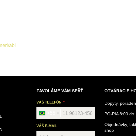
neri/abl
ZAVOLÁME VÁM SPÄŤ
OTVÁRACIE H
VÁŠ TELEFÓN
Dopyty, poraden
+55
PO-PIA 8:00 do 
L
Objednávky, fakt
VÁŠ E-MAIL
N
shop