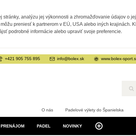
 stránky, analýzu jej výkonnosti a zhromažďovanie údajov o je
 môžu preniesť k partnerom v EÚ, USA alebo iných krajinách. Kl
ájsť podrobné informácie alebo upraviť svoje preferencie.
+421 905 755 895
info@bolex.sk
www.bolex-sport.
Hľ
O nás
Padelové výlety do Španielska
PRENÁJOM
PADEL
NOVINKY