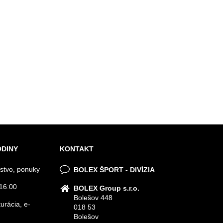
ODINY
KONTAKT
stvo, ponuky
BOLEX ŠPORT - DIVÍZIA
16:00
BOLEX Group s.r.o.
Bolešov 448
urácia, e-
018 53
Bolešov