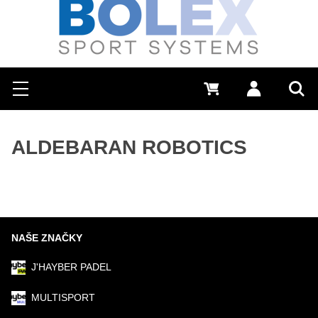
Hľadať
0 €
Prihlásiť sa
Menu
Vyh
ALDEBARAN ROBOTICS
NAŠE ZNAČKY
J'HAYBER PADEL
MULTISPORT