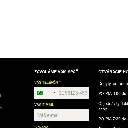
ZAVOLÁME VÁM SPÄŤ
OTVÁRACIE H
VÁŠ TELEFÓN
Dopyty, poraden
+55
PO-PIA 8:00 do 
L
Objednávky, fakt
VÁŠ E-MAIL
N
shop
PO-PIA 7:30 do 
SPRÁVA