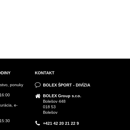
ODINY
KONTAKT
stvo, ponuky
BOLEX ŠPORT - DIVÍZIA
16:00
BOLEX Group s.r.o.
Bolešov 448
urácia, e-
018 53
Bolešov
15:30
+421 42 20 21 22 9