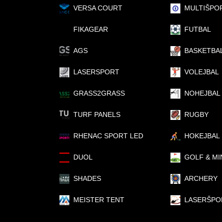
VERSA COURT
MULTIŠPO
FIKAGEAR
FUTBAL
AGS
BASKETBA
LASERSPORT
VOLEJBAL
GRASS2GRASS
NOHEJBAL
TURF PANELS
RUGBY
RHENAC SPORT LED
HOKEJBAL
DUOL
GOLF & MI
SHADES
ARCHERY
MEISTER TENT
LASERŠPO