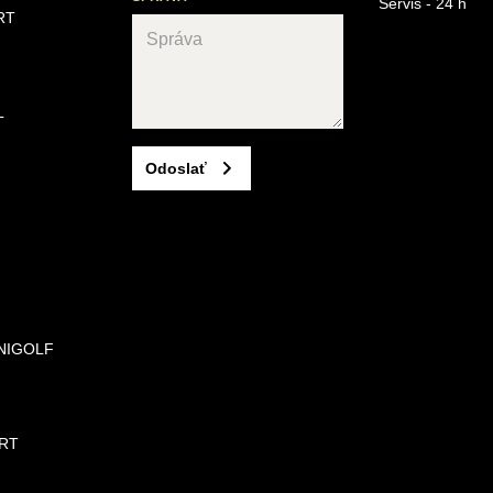
Servis - 24 h
RT
L
Odoslať
NIGOLF
RT