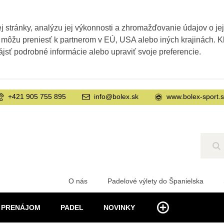
 stránky, analýzu jej výkonnosti a zhromažďovanie údajov o je
 môžu preniesť k partnerom v EÚ, USA alebo iných krajinách. Kl
ájsť podrobné informácie alebo upraviť svoje preferencie.
+421 905 755 895
info@bolex.sk
www.bolex-sport.
Hľ
O nás
Padelové výlety do Španielska
PRENÁJOM
PADEL
NOVINKY