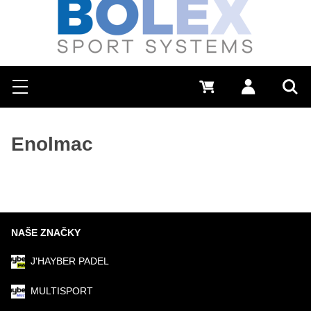
Hľadať
0 €
Prihlásiť sa
Menu
Vyh
Enolmac
NAŠE ZNAČKY
J'HAYBER PADEL
MULTISPORT