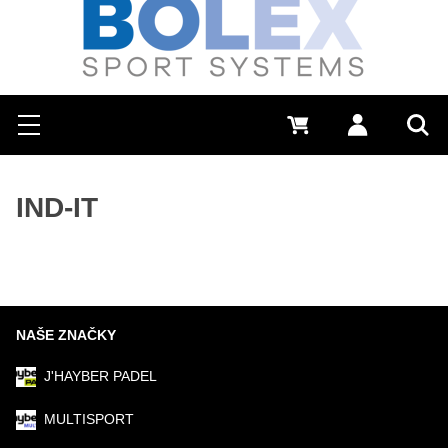
Hľadať
0 €
Prihlásiť sa
Menu
Vyh
IND-IT
NAŠE ZNAČKY
J'HAYBER PADEL
MULTISPORT