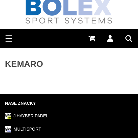
Hľadať
0 €
Prihlásiť sa
Menu
Vyh
KEMARO
NAŠE ZNAČKY
J'HAYBER PADEL
MULTISPORT