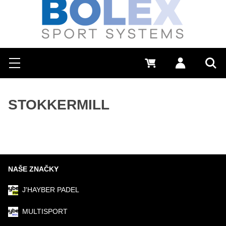
Hľadať
0 €
Prihlásiť sa
Menu
Vyh
STOKKERMILL
NAŠE ZNAČKY
J'HAYBER PADEL
MULTISPORT