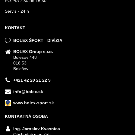
PO-PIA 7:30 do 15:30
Servis - 24 h
KONTAKT
BOLEX ŠPORT - DIVÍZIA
BOLEX Group s.r.o.
Bolešov 448
018 53
Bolešov
+421 42 20 21 22 9
info@bolex.sk
www.bolex-sport.sk
KONTAKTNÁ OSOBA
Ing. Jaroslav Kvasnica
Obchodný manažér