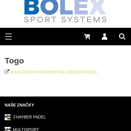
Hľadať
0 €
Prihlásiť sa
Menu
Vyh
Togo
www.bolex-environmental.sk/partneri/togo
NAŠE ZNAČKY
J'HAYBER PADEL
MULTISPORT