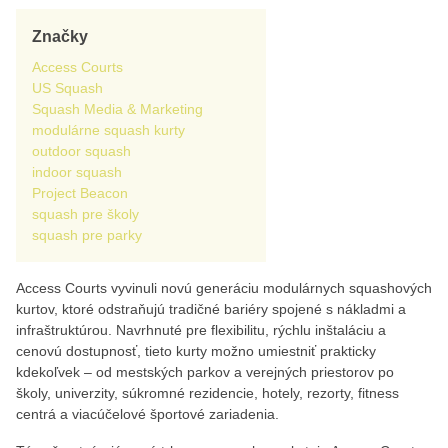
Značky
Access Courts
US Squash
Squash Media & Marketing
modulárne squash kurty
outdoor squash
indoor squash
Project Beacon
squash pre školy
squash pre parky
Access Courts vyvinuli novú generáciu modulárnych squashových
kurtov, ktoré odstraňujú tradičné bariéry spojené s nákladmi a
infraštruktúrou. Navrhnuté pre flexibilitu, rýchlu inštaláciu a
cenovú dostupnosť, tieto kurty možno umiestniť prakticky
kdekoľvek – od mestských parkov a verejných priestorov po
školy, univerzity, súkromné rezidencie, hotely, rezorty, fitness
centrá a viacúčelové športové zariadenia.