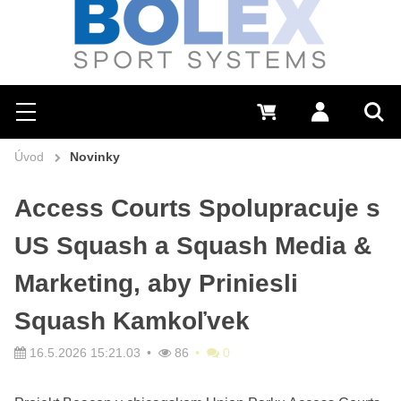
Hľadať
0 €
Prihlásiť sa
Menu
Vyh
Úvod
Novinky
Access Courts Spolupracuje s
US Squash a Squash Media &
Marketing, aby Priniesli
Squash Kamkoľvek
16.5.2026 15:21.03
86
0