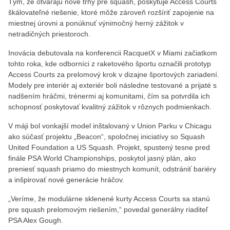
Tým, že otvárajú nové trhy pre squash, poskytuje Access Courts
škálovateľné riešenie, ktoré môže zároveň rozšíriť zapojenie na
miestnej úrovni a ponúknuť výnimočný herný zážitok v
netradičných priestoroch.
Inovácia debutovala na konferencii RacquetX v Miami začiatkom
tohto roka, kde odborníci z raketového športu označili prototyp
Access Courts za prelomový krok v dizajne športových zariadení.
Modely pre interiér aj exteriér boli následne testované a prijaté s
nadšením hráčmi, trénermi aj komunitami, čím sa potvrdila ich
schopnosť poskytovať kvalitný zážitok v rôznych podmienkach.
V máji bol vonkajší model inštalovaný v Union Parku v Chicagu
ako súčasť projektu „Beacon“, spoločnej iniciatívy so Squash
United Foundation a US Squash. Projekt, spustený tesne pred
finále PSA World Championships, poskytol jasný plán, ako
preniesť squash priamo do miestnych komunít, odstrániť bariéry
a inšpirovať nové generácie hráčov.
„Veríme, že modulárne sklenené kurty Access Courts sa stanú
pre squash prelomovým riešením,“ povedal generálny riaditeľ
PSA Alex Gough.