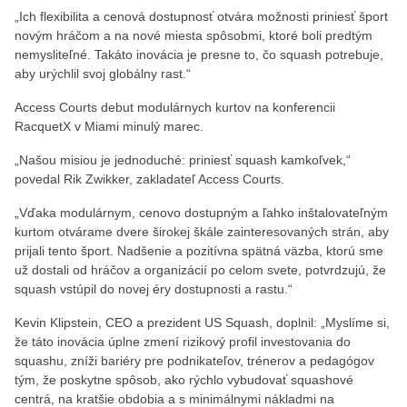
„Ich flexibilita a cenová dostupnosť otvára možnosti priniesť šport
novým hráčom a na nové miesta spôsobmi, ktoré boli predtým
nemysliteľné. Takáto inovácia je presne to, čo squash potrebuje,
aby urýchlil svoj globálny rast.“
Access Courts debut modulárnych kurtov na konferencii
RacquetX v Miami minulý marec.
„Našou misiou je jednoduché: priniesť squash kamkoľvek,“
povedal Rik Zwikker, zakladateľ Access Courts.
„Vďaka modulárnym, cenovo dostupným a ľahko inštalovateľným
kurtom otvárame dvere širokej škále zainteresovaných strán, aby
prijali tento šport. Nadšenie a pozitívna spätná väzba, ktorú sme
už dostali od hráčov a organizácií po celom svete, potvrdzujú, že
squash vstúpil do novej éry dostupnosti a rastu.“
Kevin Klipstein, CEO a prezident US Squash, doplnil: „Myslíme si,
že táto inovácia úplne zmení rizikový profil investovania do
squashu, zníži bariéry pre podnikateľov, trénerov a pedagógov
tým, že poskytne spôsob, ako rýchlo vybudovať squashové
centrá, na kratšie obdobia a s minimálnymi nákladmi na