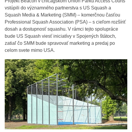
Projekt Beacon v chicagskom Union Parku Access Courts
vstúpili do významného partnerstva s US Squash a
Squash Media & Marketing (SMM) – komerčnou časťou
Professional Squash Association (PSA) – s cieľom rozšíriť
dosah a dostupnosť squashu. V rámci tejto spolupráce
bude US Squash viesť iniciatívy v Spojených štátoch,
zatiaľ čo SMM bude spravovať marketing a predaj po
celom svete mimo USA.