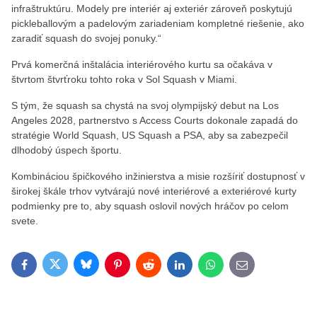
infraštruktúru. Modely pre interiér aj exteriér zároveň poskytujú
pickleballovým a padelovým zariadeniam kompletné riešenie, ako
zaradiť squash do svojej ponuky.“
Prvá komerčná inštalácia interiérového kurtu sa očakáva v
štvrtom štvrťroku tohto roka v Sol Squash v Miami.
S tým, že squash sa chystá na svoj olympijský debut na Los
Angeles 2028, partnerstvo s Access Courts dokonale zapadá do
stratégie World Squash, US Squash a PSA, aby sa zabezpečil
dlhodobý úspech športu.
Kombináciou špičkového inžinierstva a misie rozšíriť dostupnosť v
širokej škále trhov vytvárajú nové interiérové a exteriérové kurty
podmienky pre to, aby squash oslovil nových hráčov po celom
svete.
Bluesky
Twitter
Facebook
Pinterest
Reddit
LinkedIn
WhatsApp
E-mail