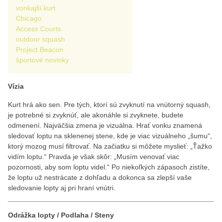
vonkajší kurt
Chicago
Access Courts
outdoor squash
Project Beacon
športové novinky
Vízia
Kurt hrá ako sen. Pre tých, ktorí sú zvyknutí na vnútorný squash,
je potrebné si zvyknúť, ale akonáhle si zvyknete, budete
odmenení. Najväčšia zmena je vizuálna. Hrať vonku znamená
sledovať loptu na sklenenej stene, kde je viac vizuálneho „šumu“,
ktorý mozog musí filtrovať. Na začiatku si môžete myslieť: „Ťažko
vidím loptu.“ Pravda je však skôr: „Musím venovať viac
pozornosti, aby som loptu videl.“ Po niekoľkých zápasoch zistíte,
že loptu už nestrácate z dohľadu a dokonca sa zlepší vaše
sledovanie lopty aj pri hraní vnútri.
Odrážka lopty / Podlaha / Steny