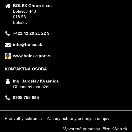
BOLEX Group s.r.o.
Bolešov 448
018 53
Bolešov
+421 42 20 21 22 9
info@bolex.sk
www.bolex-sport.sk
KONTAKTNÁ OSOBA
Ing. Jaroslav Kvasnica
Obchodný manažér
0905 755 895
Predvoľby súkromia
Zásady ochrany osobných údajov
Vytvorené pomocou:
BiznisWeb.sk