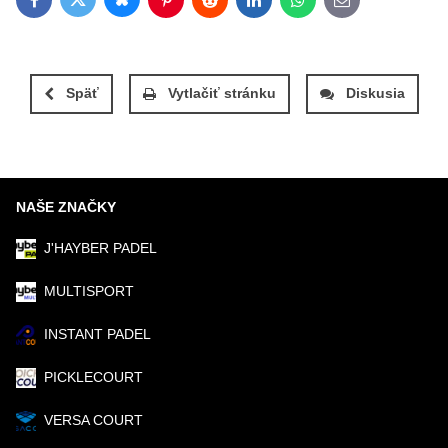
Bluesky
Twitter
Facebook
Pinterest
Reddit
LinkedIn
WhatsApp
E-mail
Späť
Vytlačiť stránku
Diskusia
NAŠE ZNAČKY
J'HAYBER PADEL
MULTISPORT
INSTANT PADEL
PICKLECOURT
VERSA COURT