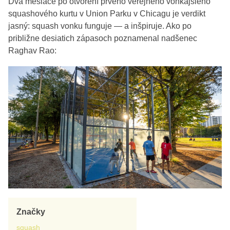
Dva mesiace po otvorení prvého verejného vonkajšieho
squashového kurtu v Union Parku v Chicagu je verdikt
jasný: squash vonku funguje — a inšpiruje. Ako po
približne desiatich zápasoch poznamenal nadšenec
Raghav Rao:
Značky
squash