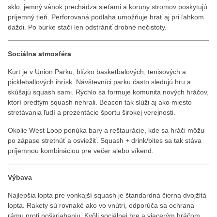
sklo, jemný vánok prechádza sieťami a koruny stromov poskytujú
príjemný tieň. Perforovaná podlaha umožňuje hrať aj pri ľahkom
daždi. Po búrke stačí len odstrániť drobné nečistoty.
Sociálna atmosféra
Kurt je v Union Parku, blízko basketbalových, tenisových a
pickleballových ihrísk. Návštevníci parku často sledujú hru a
skúšajú squash sami. Rýchlo sa formuje komunita nových hráčov,
ktorí predtým squash nehrali. Beacon tak slúži aj ako miesto
stretávania ľudí a prezentácie športu širokej verejnosti.
Okolie West Loop ponúka bary a reštaurácie, kde sa hráči môžu
po zápase stretnúť a osviežiť. Squash + drink/bites sa tak stáva
príjemnou kombináciou pre večer alebo víkend.
Výbava
Najlepšia lopta pre vonkajší squash je štandardná čierna dvojžltá
lopta. Rakety sú rovnaké ako vo vnútri, odporúča sa ochrana
rámu proti poškriabaniu. Kvôli sociálnej hre a viacerým hráčom