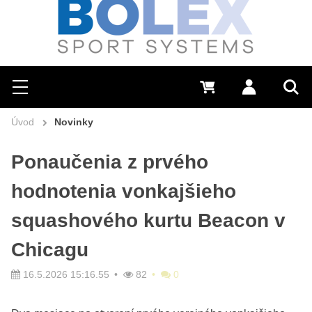
Hľadať
0 €
Prihlásiť sa
Menu
Vyh
Úvod
Novinky
Ponaučenia z prvého
hodnotenia vonkajšieho
squashového kurtu Beacon v
Chicagu
16.5.2026 15:16.55
82
0