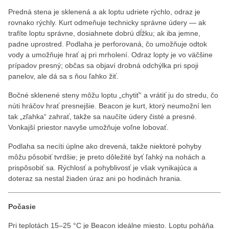
Predná stena je sklenená a ak loptu udriete rýchlo, odraz je
rovnako rýchly. Kurt odmeňuje technicky správne údery — ak
trafíte loptu správne, dosiahnete dobrú dĺžku; ak iba jemne,
padne uprostred. Podlaha je perforovaná, čo umožňuje odtok
vody a umožňuje hrať aj pri mrholení. Odraz lopty je vo väčšine
prípadov presný; občas sa objaví drobná odchýlka pri spoji
panelov, ale dá sa s ňou ľahko žiť.
Bočné sklenené steny môžu loptu „chytiť“ a vrátiť ju do stredu, čo
núti hráčov hrať presnejšie. Beacon je kurt, ktorý neumožní len
tak „zľahka“ zahrať, takže sa naučíte údery čisté a presné.
Vonkajší priestor navyše umožňuje voľne lobovať.
Podlaha sa necíti úplne ako drevená, takže niektoré pohyby
môžu pôsobiť tvrdšie; je preto dôležité byť ľahký na nohách a
prispôsobiť sa. Rýchlosť a pohyblivosť je však vynikajúca a
doteraz sa nestal žiaden úraz ani po hodinách hrania.
Počasie
Pri teplotách 15–25 °C je Beacon ideálne miesto. Loptu poháňa