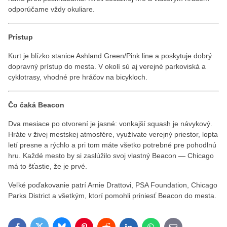
odporúčame vždy okuliare.
Prístup
Kurt je blízko stanice Ashland Green/Pink line a poskytuje dobrý
dopravný prístup do mesta. V okolí sú aj verejné parkoviská a
cyklotrasy, vhodné pre hráčov na bicykloch.
Čo čaká Beacon
Dva mesiace po otvorení je jasné: vonkajší squash je návykový.
Hráte v živej mestskej atmosfére, využívate verejný priestor, lopta
letí presne a rýchlo a pri tom máte všetko potrebné pre pohodlnú
hru. Každé mesto by si zaslúžilo svoj vlastný Beacon — Chicago
má to šťastie, že je prvé.
Veľké poďakovanie patrí Arnie Drattovi, PSA Foundation, Chicago
Parks District a všetkým, ktorí pomohli priniesť Beacon do mesta.