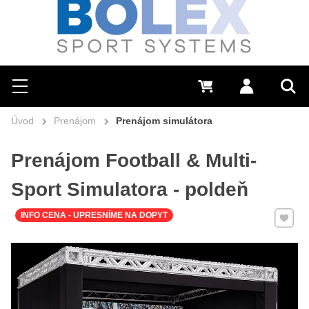
Hľadať
0 €
Prihlásiť sa
Menu
Vyh
Úvod
Prenájom
Prenájom simulátora
Prenájom Football & Multi-
Sport Simulatora - poldeň
Pridať 
INFO CENA - UPRESNÍME NA DOPYT