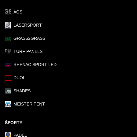
AGS
TELEFÓN
LASERSPORT
GRASS2GRASS
VAŠA OTÁZKA K PRODUKTU
TURF PANELS
RHENAC SPORT LED
DUOL
Odoslať
SHADES
MEISTER TENT
ŠPORTY
PADEL