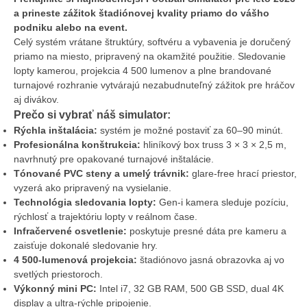
a prineste zážitok štadiónovej kvality priamo do vášho
podniku alebo na event.
Celý systém vrátane štruktúry, softvéru a vybavenia je doručený
priamo na miesto, pripravený na okamžité použitie. Sledovanie
lopty kamerou, projekcia 4 500 lumenov a plne brandované
turnajové rozhranie vytvárajú nezabudnuteľný zážitok pre hráčov
aj divákov.
Prečo si vybrať náš simulator:
Rýchla inštalácia:
systém je možné postaviť za 60–90 minút.
Profesionálna konštrukcia:
hliníkový box truss 3 × 3 × 2,5 m,
navrhnutý pre opakované turnajové inštalácie.
Tónované PVC steny a umelý trávnik:
glare-free hrací priestor,
vyzerá ako pripravený na vysielanie.
Technológia sledovania lopty:
Gen-i kamera sleduje pozíciu,
rýchlosť a trajektóriu lopty v reálnom čase.
Infračervené osvetlenie:
poskytuje presné dáta pre kameru a
zaisťuje dokonalé sledovanie hry.
4 500-lumenová projekcia:
štadiónovo jasná obrazovka aj vo
svetlých priestoroch.
Výkonný mini PC:
Intel i7, 32 GB RAM, 500 GB SSD, dual 4K
display a ultra-rýchle pripojenie.