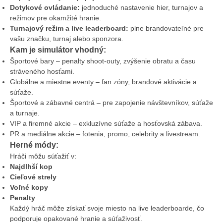
Dotykové ovládanie:
jednoduché nastavenie hier, turnajov a
režimov pre okamžité hranie.
Turnajový režim a live leaderboard:
plne brandovateľné pre
vašu značku, turnaj alebo sponzora.
Kam je simulátor vhodný:
Športové bary – penalty shoot-outy, zvýšenie obratu a času
stráveného hosťami.
Globálne a miestne eventy – fan zóny, brandové aktivácie a
súťaže.
Športové a zábavné centrá – pre zapojenie návštevníkov, súťaže
a turnaje.
VIP a firemné akcie – exkluzívne súťaže a hosťovská zábava.
PR a mediálne akcie – fotenia, promo, celebrity a livestream.
Herné módy:
Hráči môžu súťažiť v:
Najdlhší kop
Cieľové strely
Voľné kopy
Penalty
Každý hráč môže získať svoje miesto na live leaderboarde, čo
podporuje opakované hranie a súťaživosť.