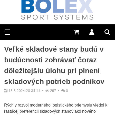
Hľadať
0 €
Prihlásiť sa
Menu
Vyh
Veľké skladové stany budú v
budúcnosti zohrávať čoraz
dôležitejšiu úlohu pri plnení
skladových potrieb podnikov
18.3.2024 20:34.11
297
0
Rýchly rozvoj moderného logistického priemyslu viedol k
rastúcej preferencii skladových stanov ako nového