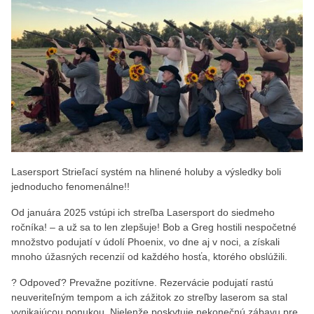
Lasersport Strieľací systém na hlinené holuby a výsledky boli
jednoducho fenomenálne!!
Od januára 2025 vstúpi ich streľba Lasersport do siedmeho
ročníka! – a už sa to len zlepšuje! Bob a Greg hostili nespočetné
množstvo podujatí v údolí Phoenix, vo dne aj v noci, a získali
mnoho úžasných recenzií od každého hosťa, ktorého obslúžili.
? Odpoveď? Prevažne pozitívne. Rezervácie podujatí rastú
neuveriteľným tempom a ich zážitok zo streľby laserom sa stal
vynikajúcou ponukou. Nielenže poskytuje nekonečnú zábavu pre