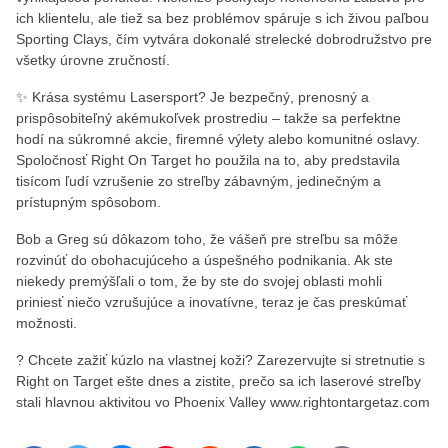
ich klientelu, ale tiež sa bez problémov spáruje s ich živou paľbou
Sporting Clays, čím vytvára dokonalé strelecké dobrodružstvo pre
všetky úrovne zručností.
✨ Krása systému Lasersport? Je bezpečný, prenosný a
prispôsobiteľný akémukoľvek prostrediu – takže sa perfektne
hodí na súkromné ​​akcie, firemné výlety alebo komunitné oslavy.
Spoločnosť Right On Target ho použila na to, aby predstavila
tisícom ľudí vzrušenie zo streľby zábavným, jedinečným a
prístupným spôsobom.
Bob a Greg sú dôkazom toho, že vášeň pre streľbu sa môže
rozvinúť do obohacujúceho a úspešného podnikania. Ak ste
niekedy premýšľali o tom, že by ste do svojej oblasti mohli
priniesť niečo vzrušujúce a inovatívne, teraz je čas preskúmať
možnosti.
? Chcete zažiť kúzlo na vlastnej koži? Zarezervujte si stretnutie s
Right on Target ešte dnes a zistite, prečo sa ich laserové streľby
stali hlavnou aktivitou vo Phoenix Valley www.rightontargetaz.com