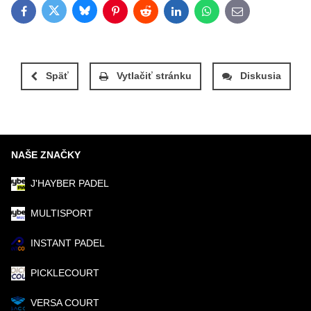
Bluesky
Twitter
Facebook
Pinterest
Reddit
LinkedIn
WhatsApp
E-mail
Späť
Vytlačiť stránku
Diskusia
NAŠE ZNAČKY
J'HAYBER PADEL
MULTISPORT
INSTANT PADEL
PICKLECOURT
VERSA COURT