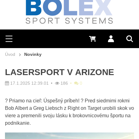
Hľadať
0 €
Prihlásiť sa
Menu
Vyh
Úvod
Novinky
LASERSPORT V ARIZONE
17.1.2025 12:39.01
186
0
? Priamo na cieľ: Úspešný príbeh! ? Pred siedmimi rokmi
Bob Albert a Greg Liebsch z Right on Target urobili skok vo
viere a premenili svoju lásku k brokovnicovému športu na
podnikanie.