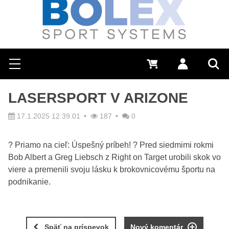
Hľadať
0 €
Prihlásiť sa
Menu
Vyh
LASERSPORT V ARIZONE
17.1.2025 12:39.01
187
0
? Priamo na cieľ: Úspešný príbeh! ? Pred siedmimi rokmi
Bob Albert a Greg Liebsch z Right on Target urobili skok vo
viere a premenili svoju lásku k brokovnicovému športu na
podnikanie.
Späť na príspevok
Nový komentár