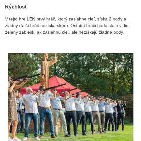
Rýchlosť
V tejto hre LEN prvý hráč, ktorý zasiahne cieľ, získa 2 body a
žiadny ďalší hráč nezíska skóre. Ostatní hráči budú stále vidieť
zelený záblesk, ak zasiahnu cieľ, ale nezískajú žiadne body.