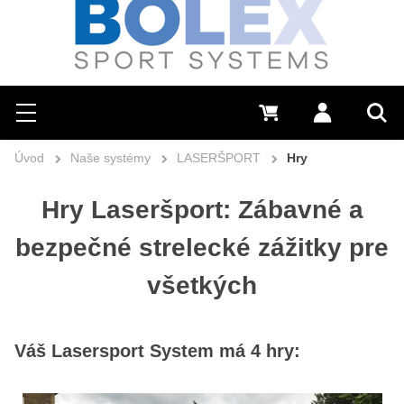
Hľadať
0 €
Prihlásiť sa
Menu
Vyh
Úvod
Naše systémy
LASERŠPORT
Hry
Hry Laseršport: Zábavné a
bezpečné strelecké zážitky pre
všetkých
Váš Lasersport System má 4 hry: