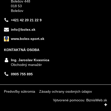
Bolešov 448
018 53
Bolešov
+421 42 20 21 22 9
info@bolex.sk
www.bolex-sport.sk
KONTAKTNÁ OSOBA
Ing. Jaroslav Kvasnica
Obchodný manažér
0905 755 895
Predvoľby súkromia
Zásady ochrany osobných údajov
Vytvorené pomocou:
BiznisWeb.sk