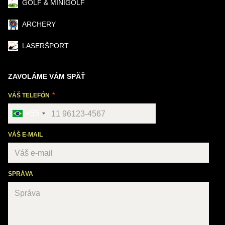
GOLF & MINIGOLF
ARCHERY
LASERŠPORT
ZAVOLÁME VÁM SPÄŤ
VÁŠ TELEFÓN
+55
VÁŠ E-MAIL
SPRÁVA