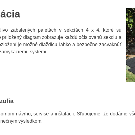
ácia
tlivo zabalených paletách v sekciách 4 x 4, ktoré sú
o priložený diagram zobrazuje každú očíslovanú sekciu a
 rozložení je možné dlaždicu ľahko a bezpečne zacvaknúť
zamykaciemu systému.
zofia
ornom návrhu, servise a inštalácii. Sľubujeme, že dodáme všet
 konečným výsledkom.