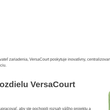
vateľ zariadenia, VersaCourt poskytuje inovatívny, centralizova
ciu.
rozdielu VersaCourt
upracovať, aby ste pochopili rozsah vášho projektu a