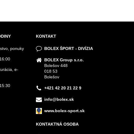
ODINY
KONTAKT
stvo, ponuky
BOLEX ŠPORT - DIVÍZIA
16:00
BOLEX Group s.r.o.
Bolešov 448
urácia, e-
018 53
Bolešov
15:30
+421 42 20 21 22 9
info@bolex.sk
www.bolex-sport.sk
KONTAKTNÁ OSOBA