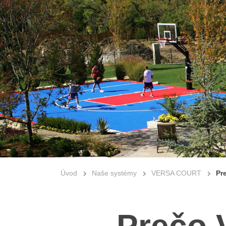
Úvod
Naše systémy
VERSA COURT
Pr
Prečo 