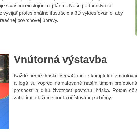
uje s vašimi existujúcimi plánmi. Naše partnerstvo so
víjať profesionálne ilustrácie a 3D vykresľovanie, aby
reačnej povrchovej úpravy.
Vnútorná výstavba
Každé herné ihrisko VersaCourt je kompletne zmontova
a logá sú vopred namaľované naším tímom profesionálo
presnosť a dlhú životnosť povrchu ihriska. Potom očí
zabalíme dlaždice podľa očíslovanej schémy.