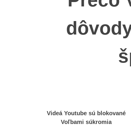
dôvody
š
Videá Youtube sú blokované
Voľbami súkromia