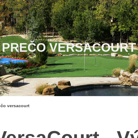
PREČO VERSACOURT
ečo versacourt
VersaCourt - V