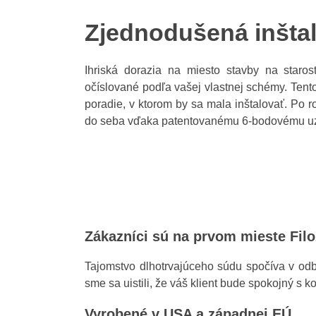
Zjednodušená inštal
Ihriská dorazia na miesto stavby na staros
očíslované podľa vašej vlastnej schémy. Tent
poradie, v ktorom by sa mala inštalovať. Po
do seba vďaka patentovanému 6-bodovému u
Zákazníci sú na prvom mieste Filo
Tajomstvo dlhotrvajúceho súdu spočíva v odb
sme sa uistili, že váš klient bude spokojný s
Vyrobené v USA a západnej EÚ