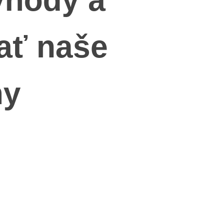
ať naše
hy