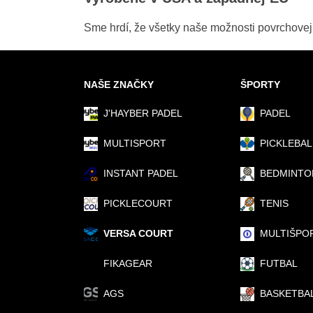
Sme hrdí, že všetky naše možnosti povrchove
NAŠE ZNAČKY
ŠPORTY
J'HAYBER PADEL
PADEL
MULTISPORT
PICKLEBAL
INSTANT PADEL
BEDMINTO
PICKLECOURT
TENIS
VERSA COURT
MULTIŠPO
FIKAGEAR
FUTBAL
AGS
BASKETBA