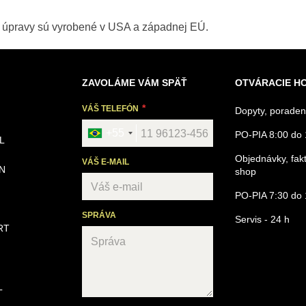
j úpravy sú vyrobené v USA a západnej EÚ.
ZAVOLÁME VÁM SPÄŤ
OTVÁRACIE H
VÁŠ TELEFÓN
Dopyty, poraden
+55
PO-PIA 8:00 do 
L
Objednávky, fakt
VÁŠ E-MAIL
N
shop
PO-PIA 7:30 do 
SPRÁVA
Servis - 24 h
RT
L