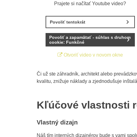
Prajete si načítať Youtube video?
Povoliť tentokrát
Povoliť a zapamätať - súhlas s druhom
cookie: Funkčné
Otvoriť video v novom okne
Či už ste záhradník, architekt alebo prevádzko
kvalitu, znižuje náklady a zjednodušuje inštalá
Kľúčové vlastnosti 
Vlastný dizajn
Náš tím interných dizajnérov bude s vami spol