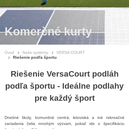
Komerčné kurty
Úvod
Naše systémy
VERSA COURT
Riešenie podľa športu
Riešenie VersaCourt podláh
podľa športu - Ideálne podlahy
pre každý šport
Dnešné školy, komunitné centrá, letoviská a iné rekreačné
zariadenia čelia mnohým výzvam, pokiaľ ide o špecifikáciu