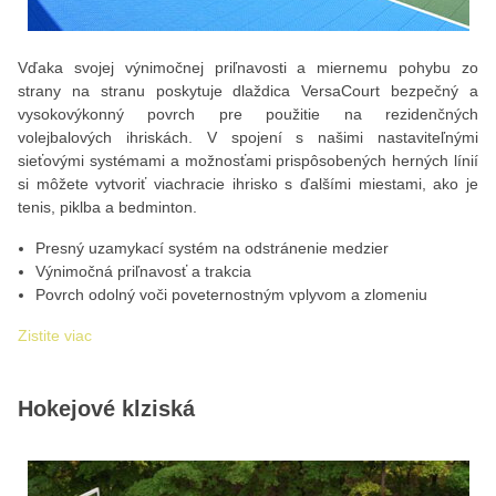
Vďaka svojej výnimočnej priľnavosti a miernemu pohybu zo
strany na stranu poskytuje dlaždica VersaCourt bezpečný a
vysokovýkonný povrch pre použitie na rezidenčných
volejbalových ihriskách. V spojení s našimi nastaviteľnými
sieťovými systémami a možnosťami prispôsobených herných línií
si môžete vytvoriť viachracie ihrisko s ďalšími miestami, ako je
tenis, piklba a bedminton.
Presný uzamykací systém na odstránenie medzier
Výnimočná priľnavosť a trakcia
Povrch odolný voči poveternostným vplyvom a zlomeniu
Zistite viac
Hokejové klziská