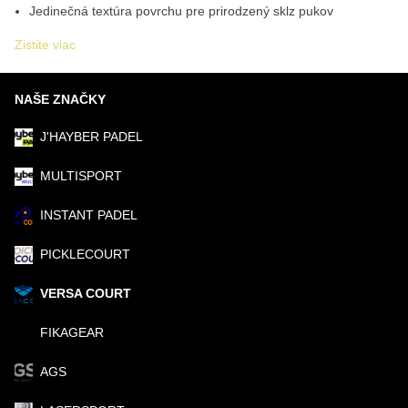
Jedinečná textúra povrchu pre prirodzený sklz pukov
Zistite viac
NAŠE ZNAČKY
J'HAYBER PADEL
MULTISPORT
INSTANT PADEL
PICKLECOURT
VERSA COURT
FIKAGEAR
AGS