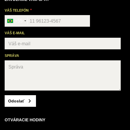
VÁŠ TELEFÓN
+55
VÁŠ E-MAIL
SPRÁVA
Odoslať
OTVÁRACIE HODINY