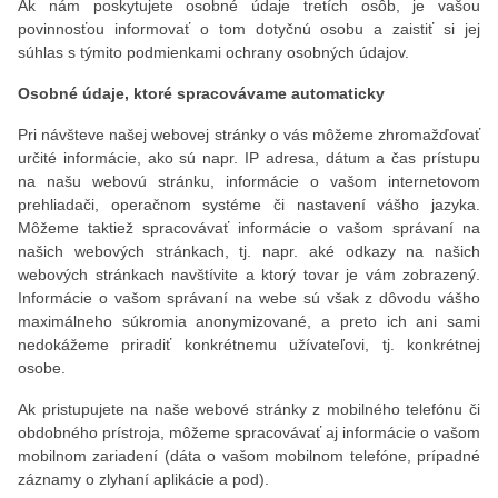
Ak nám poskytujete osobné údaje tretích osôb, je vašou
povinnosťou informovať o tom dotyčnú osobu a zaistiť si jej
súhlas s týmito podmienkami ochrany osobných údajov.
Osobné údaje, ktoré spracovávame automaticky
Pri návšteve našej webovej stránky o vás môžeme zhromažďovať
určité informácie, ako sú napr. IP adresa, dátum a čas prístupu
na našu webovú stránku, informácie o vašom internetovom
prehliadači, operačnom systéme či nastavení vášho jazyka.
Môžeme taktiež spracovávať informácie o vašom správaní na
našich webových stránkach, tj. napr. aké odkazy na našich
webových stránkach navštívite a ktorý tovar je vám zobrazený.
Informácie o vašom správaní na webe sú však z dôvodu vášho
maximálneho súkromia anonymizované, a preto ich ani sami
nedokážeme priradiť konkrétnemu užívateľovi, tj. konkrétnej
osobe.
Ak pristupujete na naše webové stránky z mobilného telefónu či
obdobného prístroja, môžeme spracovávať aj informácie o vašom
mobilnom zariadení (dáta o vašom mobilnom telefóne, prípadné
záznamy o zlyhaní aplikácie a pod).