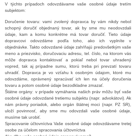
V týchto prípadoch odovzdávame vaše osobné údaje tretím
subjektom:
Doručenie tovaru: vami zvolený dopravca by vám nikdy nebol
schopný doručiť objednaný tovar, ak by sme mu neodovzdali
údaje, kam a komu konkrétne má tovar doručiť. Tieto údaje
dopravcovi odovzdáme podľa toho, ako ich vyplníte v
objednávke. Takto odovzdané údaje zahŕňajú predovšetkým vaše
meno a priezvisko, doručovaciu adresu, tel. číslo, na ktorom vás
môže dopravca kontaktovať a pokiaľ nebol tovar uhradený
vopred, tak aj prípadne sumu, ktorú treba pri prevzatí tovaru
uhradiť. Dopravca je vo vzťahu k osobným údajom, ktoré mu
odovzdáme, oprávnený spracúvať ich len na účely doručenia
tovaru a potom osobné údaje bezodkladne zmazať.
Štátne orgány: v prípade vymáhania našich práv môžu byť vaše
osobné údaje odovzdané tretiemu subjektu (napr. advokátovi). Ak
nám právny poriadok, alebo orgán štátnej moci (napr. PZ SR),
uloží povinnosť, aby sme mu odovzdali vaše osobné údaje,
musíme tak urobiť.
Spracovanie účtovníctva Vaše osobné údaje odovzdávame tretej
osobe za účelom spracovania účtovníctva