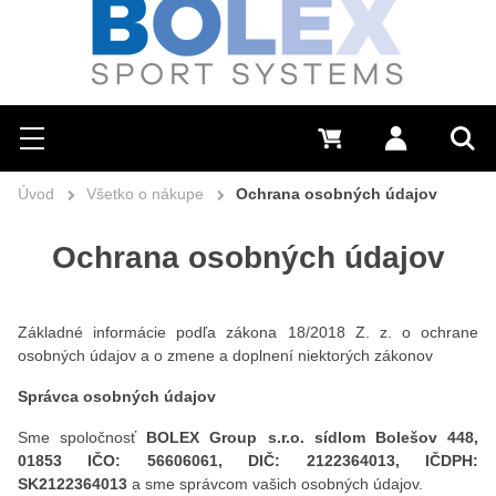
Hľadať
0 €
Prihlásiť sa
Menu
Vyh
Úvod
Všetko o nákupe
Ochrana osobných údajov
Ochrana osobných údajov
Základné informácie podľa zákona 18/2018 Z. z. o ochrane
osobných údajov a o zmene a doplnení niektorých zákonov
Správca osobných údajov
Sme spoločnosť
BOLEX Group s.r.o. sídlom Bolešov 448,
01853 IČO: 56606061, DIČ: 2122364013, IČDPH:
SK2122364013
a sme správcom vašich osobných údajov.