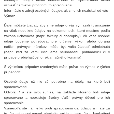
vzniesť námietku proti tomuto spracovaniu
Informácie o zdroji osobných údajov, ak sme ich nezískali od vás
Výmaz
Ďalej môžete žiadať, aby sme údaje o vás vymazali (vymazanie
sa však nedotkne údajov na dokumentoch, ktoré musíme podľa
zákona uchovávať (napr. faktúry či dobropisy). Ak vaše osobné
údaje budeme potrebovať pre určenie, výkon alebo obranu
našich právnych nárokov, môže byť vaša žiadosť odmietnutá
(napr. keď za vami evidujeme neuhradenú pohľadávku či v
prípade prebiehajúceho reklamačného konania).
S výnimkou prípadov uvedených máte právo na výmaz v týchto
prípadoch:
Osobné údaje už nie sú potrebné na účely, na ktoré boli
spracovávané
Odvolal / a ste svoj súhlas, na základe ktorého boli údaje
spracované a neexistuje žiadny ďalší právny dôvod pre ich
spracovanie
Vzniesol/a ste námietku proti spracovaniu os. údajov a máte za
to, že pri posudzovaní námietky vyjde najavo, že v konkrétnej