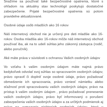
Snažíme sa používať také bezpečnostné opatrenia, ktoré s
ohľadom na aktuálny stav technológií poskytujú dostatočné
zabezpečenie. Prijaté bezpečnostné opatrenia sú potom
pravidelne aktualizované.
Osobné údaje osôb mladších ako 16 rokov
Náš internetový obchod nie je určený pre deti mladšie ako 16-
rokov. Osoba mladšia ako 16-rokov môže náš internetový obchod
používať iba, ak na to udelí súhlas jeho zákonný zástupca (rodič,
alebo poručník).
Aké máte práva v súvislosti s ochranou Vašich osobných údajov
Vo vzťahu k vašim osobným údajom máte najmä právo
kedykoľvek odvolať svoj súhlas so spracovaním osobných údajov,
právo opraviť či doplniť svoje osobné údaje, právo požadovať
obmedzenie ich spracovania, právo vzniesť námietku alebo
sťažnosť proti spracovávaniu vašich osobných údajov, právo na
prístup k vašim osobným údajom , právo požadovať prenesenie
vašich osobných údajov, právo byť informovaný o porušení
zabezpečenia vašich osobných údajov a za určitých podmienok aj
právo na vymazanie niektorých osobných údajov, ktoré v