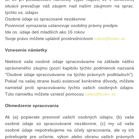
situácii prevažuje váš záujem nad naším záujmom na sprac.
týchto os. údajov
Osobné údaje sú spracované nezákonne
Povinnosť vymazania ustanovuje osobitný právny predpis
Ide os. údaje detí mladších ako 16 rokov
Svoje právo môžete uplatniť prostredníctvom
sales@bolex.sk
Vznesenie námietky
Niektoré vaše osobné údaje spracovávame na základe nášho
oprávneného záujmu (pozri kapitolu týchto podmienok nazvaná
"Osobné údaje spracovávame na týchto právnych podkladoch").
Pokiaľ na vašej strane budú existovať konkrétne dôvody, môžete
namietať proti spracovávaniu týchto vašich osobných údajov.
Túto námietku môžete vzniesť pomocou
sales@bolex.sk
Obmedzenie spracovania
Ak (a) popierate presnosť vašich osobných údajov, (b) vaše
osobné údaje sú spracovávané nezákonne, (c) my už vaše
osobné údaje nepotrebujeme na účely spracovania, ale vy ich
potrebujete pre určenie, výkon alebo obranu vašich právnych