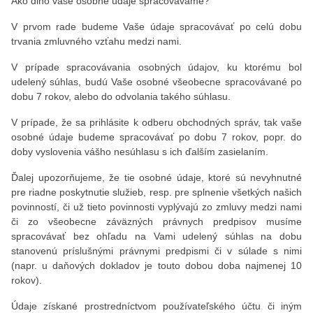
Ako dlho vaše osobné údaje spracovávame?
V prvom rade budeme Vaše údaje spracovávať po celú dobu
trvania zmluvného vzťahu medzi nami.
V prípade spracovávania osobných údajov, ku ktorému bol
udelený súhlas, budú Vaše osobné všeobecne spracovávané po
dobu 7 rokov, alebo do odvolania takého súhlasu.
V prípade, že sa prihlásite k odberu obchodných správ, tak vaše
osobné údaje budeme spracovávať po dobu 7 rokov, popr. do
doby vyslovenia vášho nesúhlasu s ich ďalším zasielaním.
Ďalej upozorňujeme, že tie osobné údaje, ktoré sú nevyhnutné
pre riadne poskytnutie služieb, resp. pre splnenie všetkých našich
povinností, či už tieto povinnosti vyplývajú zo zmluvy medzi nami
či zo všeobecne záväzných právnych predpisov musíme
spracovávať bez ohľadu na Vami udelený súhlas na dobu
stanovenú príslušnými právnymi predpismi či v súlade s nimi
(napr. u daňových dokladov je touto dobou doba najmenej 10
rokov).
Údaje získané prostredníctvom používateľského účtu či iným