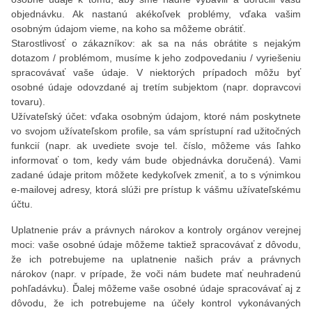
objednávku. Ak nastanú akékoľvek problémy, vďaka vašim
osobným údajom vieme, na koho sa môžeme obrátiť.
Starostlivosť o zákazníkov: ak sa na nás obrátite s nejakým
dotazom / problémom, musíme k jeho zodpovedaniu / vyriešeniu
spracovávať vaše údaje. V niektorých prípadoch môžu byť
osobné údaje odovzdané aj tretím subjektom (napr. dopravcovi
tovaru).
Užívateľský účet: vďaka osobným údajom, ktoré nám poskytnete
vo svojom užívateľskom profile, sa vám sprístupní rad užitočných
funkcií (napr. ak uvediete svoje tel. číslo, môžeme vás ľahko
informovať o tom, kedy vám bude objednávka doručená). Vami
zadané údaje pritom môžete kedykoľvek zmeniť, a to s výnimkou
e-mailovej adresy, ktorá slúži pre prístup k vášmu užívateľskému
účtu.
Uplatnenie práv a právnych nárokov a kontroly orgánov verejnej
moci: vaše osobné údaje môžeme taktiež spracovávať z dôvodu,
že ich potrebujeme na uplatnenie našich práv a právnych
nárokov (napr. v prípade, že voči nám budete mať neuhradenú
pohľadávku). Ďalej môžeme vaše osobné údaje spracovávať aj z
dôvodu, že ich potrebujeme na účely kontrol vykonávaných