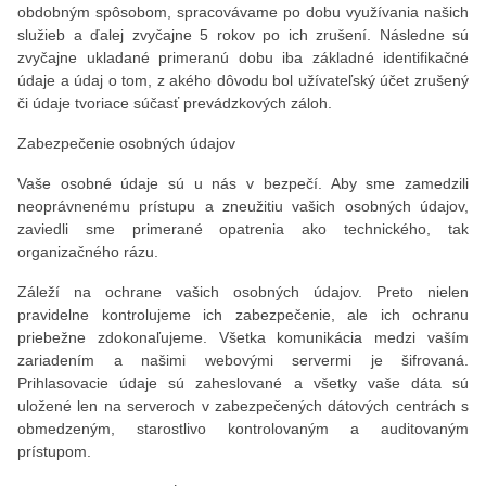
obdobným spôsobom, spracovávame po dobu využívania našich
služieb a ďalej zvyčajne 5 rokov po ich zrušení. Následne sú
zvyčajne ukladané primeranú dobu iba základné identifikačné
údaje a údaj o tom, z akého dôvodu bol užívateľský účet zrušený
či údaje tvoriace súčasť prevádzkových záloh.
Zabezpečenie osobných údajov
Vaše osobné údaje sú u nás v bezpečí. Aby sme zamedzili
neoprávnenému prístupu a zneužitiu vašich osobných údajov,
zaviedli sme primerané opatrenia ako technického, tak
organizačného rázu.
Záleží na ochrane vašich osobných údajov. Preto nielen
pravidelne kontrolujeme ich zabezpečenie, ale ich ochranu
priebežne zdokonaľujeme. Všetka komunikácia medzi vaším
zariadením a našimi webovými servermi je šifrovaná.
Prihlasovacie údaje sú zaheslované a všetky vaše dáta sú
uložené len na serveroch v zabezpečených dátových centrách s
obmedzeným, starostlivo kontrolovaným a auditovaným
prístupom.