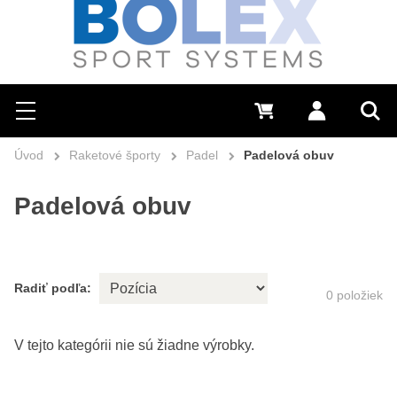
Hľadať
0 €
Prihlásiť sa
Menu
Vyh
Úvod
Raketové športy
Padel
Padelová obuv
Padelová obuv
Radiť podľa:
0
položiek