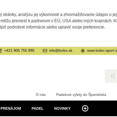
 stránky, analýzu jej výkonnosti a zhromažďovanie údajov o je
 môžu preniesť k partnerom v EÚ, USA alebo iných krajinách. Kl
ájsť podrobné informácie alebo upraviť svoje preferencie.
+421 905 755 895
info@bolex.sk
www.bolex-sport.
Hľ
O nás
Padelové výlety do Španielska
PRENÁJOM
PADEL
NOVINKY