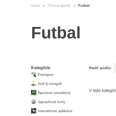
Úvod
Tímové športy
Futbal
Futbal
Kategórie
Radiť podľa:
Prenájom
Golf & minigolf
Športové simulátory
Squashové kurty
Interaktívne aplikácie