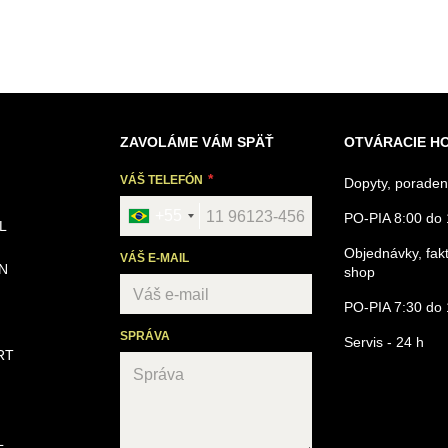
ZAVOLÁME VÁM SPÄŤ
OTVÁRACIE H
VÁŠ TELEFÓN
Dopyty, poraden
+55
PO-PIA 8:00 do 
L
Objednávky, fakt
VÁŠ E-MAIL
N
shop
PO-PIA 7:30 do 
SPRÁVA
Servis - 24 h
RT
L