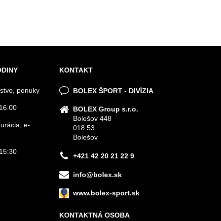
ODINY
KONTAKT
stvo, ponuky
BOLEX ŠPORT - DIVÍZIA
16:00
BOLEX Group s.r.o.
Bolešov 448
urácia, e-
018 53
Bolešov
15:30
+421 42 20 21 22 9
info@bolex.sk
www.bolex-sport.sk
KONTAKTNÁ OSOBA