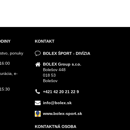
ODINY
KONTAKT
stvo, ponuky
BOLEX ŠPORT - DIVÍZIA
16:00
BOLEX Group s.r.o.
Bolešov 448
urácia, e-
018 53
Bolešov
15:30
+421 42 20 21 22 9
info@bolex.sk
www.bolex-sport.sk
KONTAKTNÁ OSOBA