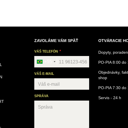
ZAVOLÁME VÁM SPÄŤ
OTVÁRACIE H
VÁŠ TELEFÓN
Dopyty, poraden
+55
PO-PIA 8:00 do 
L
Objednávky, fakt
VÁŠ E-MAIL
N
shop
PO-PIA 7:30 do 
SPRÁVA
Servis - 24 h
RT
L