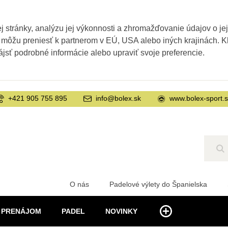
 stránky, analýzu jej výkonnosti a zhromažďovanie údajov o je
 môžu preniesť k partnerom v EÚ, USA alebo iných krajinách. Kl
ájsť podrobné informácie alebo upraviť svoje preferencie.
+421 905 755 895
info@bolex.sk
www.bolex-sport.
Hľ
O nás
Padelové výlety do Španielska
PRENÁJOM
PADEL
NOVINKY