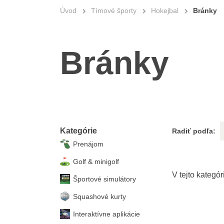
Úvod
Tímové športy
Hokejbal
Bránky
Bránky
Kategórie
Radiť podľa:
Prenájom
Golf & minigolf
Športové simulátory
Squashové kurty
Interaktívne aplikácie