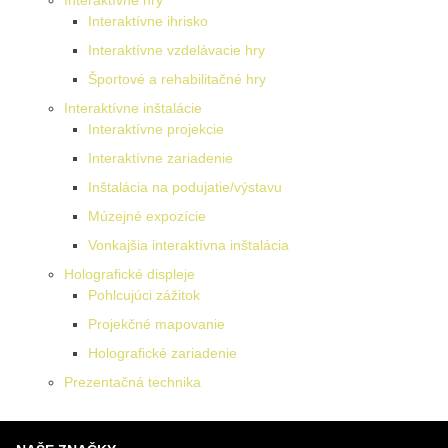
Interaktívne ihrisko
Interaktívne vzdelávacie hry
Športové a rehabilitačné hry
Interaktívne inštalácie
Interaktívne projekcie
Interaktívne zariadenie
Inštalácia na podujatie/výstavu
Múzejné expozície
Vonkajšia interaktívna inštalácia
Holografické displeje
Pohlcujúci zážitok
Projekčné mapovanie
Holografické zariadenie
Prezentačná technika