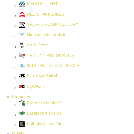
MEISTER TENT
RED SHARK BIKES
ŠPORTOVÉ SIMULÁTORY
Nafukovacie atrakcie
Art & Crafts
TRIBÚNY PRE DIVÁKOV
INTERAKTÍVNE APLIKÁCIE
Biliardový futbal
SQUASH
Prenájom
Prenosný minigolf
Laseršport streľba
Futbalový simulátor
PADEL