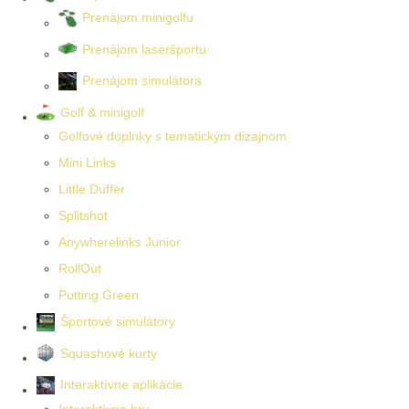
Prenájom minigolfu
Prenájom laseršportu
Prenájom simulátora
Golf & minigolf
Golfové doplnky s tematickým dizajnom
Mini Links
Little Duffer
Splitshot
Anywherelinks Junior
RollOut
Putting Green
Športové simulátory
Squashové kurty
Interaktívne aplikácie
Interaktívne hry